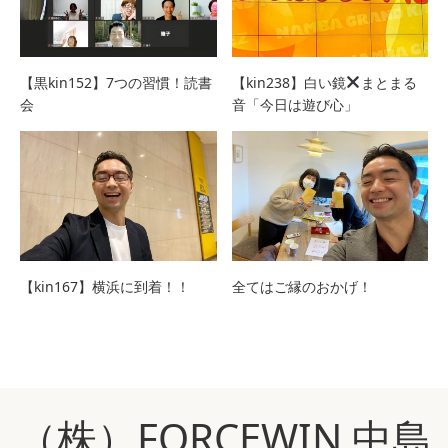
【黒kin152】7つの習慣！読書
【kin238】白い鏡
まとまる
会
音「今日は遊び心」
【kin167】横浜に到着！！
全てはご縁のおかげ！
（株）FORCEWIN 中島