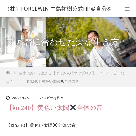
（株）FORCEWIN 中島祐樹公式HP＠自分を
知って人生を変える！
マヤ暦に合わせた楽な生き方
ホーム
自由に楽しく生きる【ゆうきん時マヤブログ】
ハッピーな
日々
【kin240】黄色い太陽
全体の音
2022.04.28
ハッピーな日々
【kin240】黄色い太陽
全体の音
【kin240】黄色い太陽
全体の音