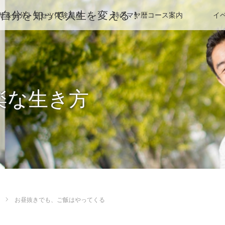
HP＠自分を知って人生を変える！
ヤ＆自分トリセツ体験講座
時のマヤ暦コース案内
イ
楽な生き方
お昼抜きでも、ご飯はやってくる