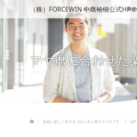
（株）FORCEWIN 中島祐樹公式
トップページ
時マ
マヤ暦に合わせた
ホーム
自由に楽しく生きる【ゆうきん時マヤブログ】
gift