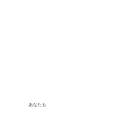
オーダーは全て叶う！
必要なことは具体的に
オーダーすること
(^o^)
＿＿＿＿＿＿＿＿＿＿＿＿＿＿＿
あなたも
自分のオーダーを出してみて