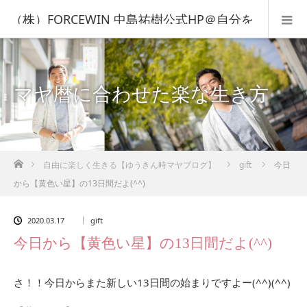
（株）FORCEWIN 中島祐樹公式HP＠自分を
知って人生を変える！
マヤ暦に合わせた楽な生き方
ホーム
自由に楽しく生きる【ゆうきん時マヤブログ】
gift
今日
から【黄色い星】の13日間だよ(^^)
2020.03.17
gift
今日から【黄色い星】の13日間だよ(^^)
さ！！今日からまた新しい13日間の始まりですよー(^^)(^^)