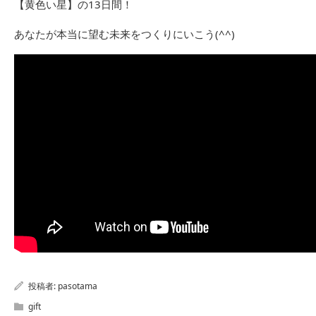
【黄色い星】の13日間！
あなたが本当に望む未来をつくりにいこう(^^)
投稿者:
pasotama
gift