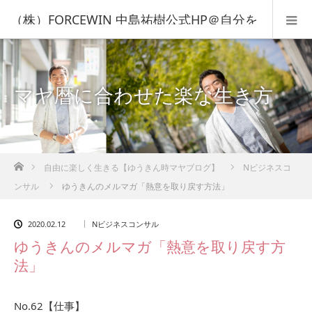
（株）FORCEWIN 中島祐樹公式HP＠自分を
知って人生を変える！
マヤ暦に合わせた楽な生き方
ホーム
自由に楽しく生きる【ゆうきん時マヤブログ】
Nビジネスコ
ンサル
ゆうきんのメルマガ「熱意を取り戻す方法」
2020.02.12
Nビジネスコンサル
ゆうきんのメルマガ「熱意を取り戻す方
法」
No.62【仕事】