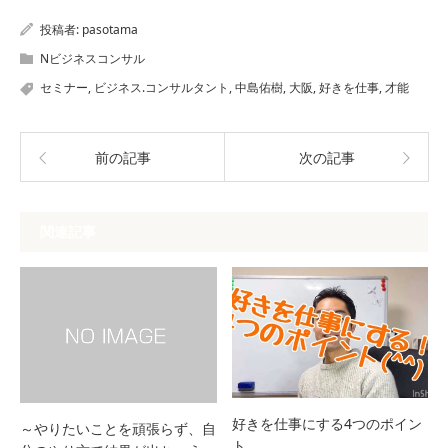
投稿者:
pasotama
Nビジネスコンサル
セミナー
,
ビジネス.コンサルタント
,
中島佑樹
,
大阪
,
好きを仕事
,
才能
前の記事
次の記事
関連記事
好きを仕事にする4つのポイン
～やりたいことを頑張らず、自
ト