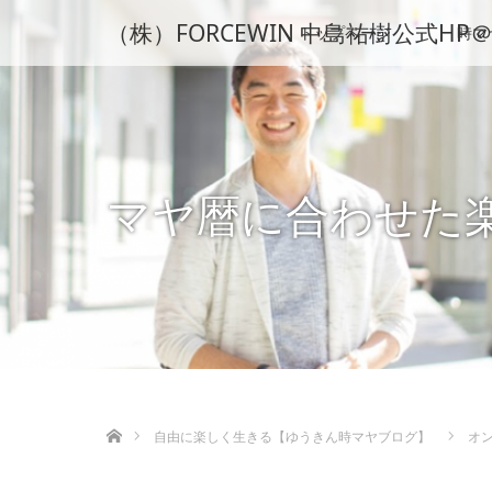
（株）FORCEWIN 中島祐樹公式
トップページ
時マ
マヤ暦に合わせた
ホーム
自由に楽しく生きる【ゆうきん時マヤブログ】
オ