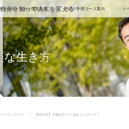
HP＠自分を知って人生を変える！
ヤ＆自分トリセツ体験講座
時のマヤ暦コース案内
イ
楽な生き方
ンリーワンギフト
【kin162】今朝はギフト会からスタート！