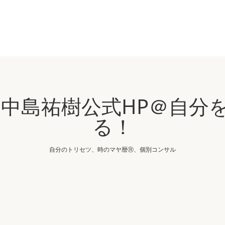
IN 中島祐樹公式HP＠自
る！
自分のトリセツ、時のマヤ暦Ⓡ、個別コンサル