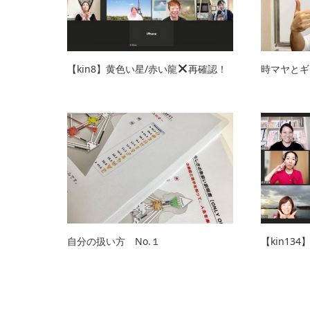
【kin8】黄色い星/赤い龍
再確認！
時マヤとギ
自分の扱い方 No.１
【kin1