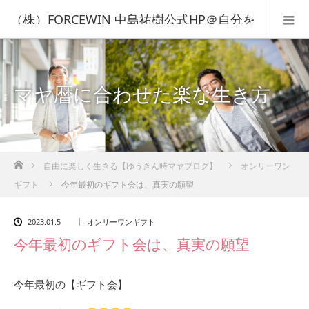
（株）FORCEWIN 中島祐樹公式HP＠自分を
知って人生を変える！
マヤ暦に合わせた楽な生き方
ホーム
自由に楽しく生きる【ゆうきん時マヤブログ】
オンリーワン
ギフト
今年最初のギフト会は、真実の願望
2023.01.5
オンリーワンギフト
今年最初のギフト会は、真実の願望
今年最初の【ギフト会】