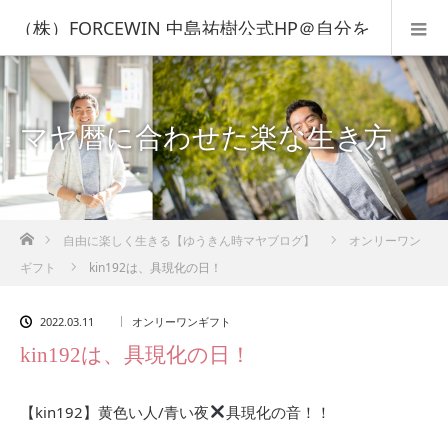
（株）FORCEWIN 中島祐樹公式HP＠自分を
知って人生を変える！
マヤ暦に合わせた楽な生き方
ホーム
自由に楽しく生きる【ゆうきん時マヤブログ】
オンリーワン
ギフト
kin192は、具現化の日！
2022.03.11
オンリーワンギフト
kin192は、具現化の日！
【kin192】黄色い人/青い夜
具現化の音！！