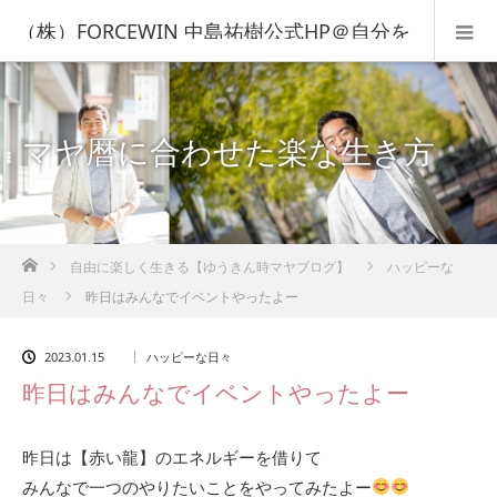
（株）FORCEWIN 中島祐樹公式HP＠自分を
知って人生を変える！
マヤ暦に合わせた楽な生き方
ホーム
自由に楽しく生きる【ゆうきん時マヤブログ】
ハッピーな
日々
昨日はみんなでイベントやったよー
2023.01.15
ハッピーな日々
昨日はみんなでイベントやったよー
昨日は【赤い龍】のエネルギーを借りて
みんなで一つのやりたいことをやってみたよー