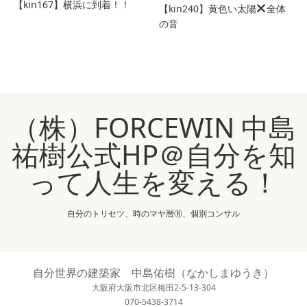
【kin167】横浜に到着！！
【kin240】黄色い太陽
全体
の音
（株）FORCEWIN 中島
祐樹公式HP＠自分を知
って人生を変える！
自分のトリセツ、時のマヤ暦Ⓡ、個別コンサル
自分世界の建築家 中島佑樹（なかしまゆうき）
大阪府大阪市北区梅田2-5-13-304
070-5438-3714