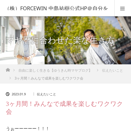
（株）FORCEWIN 中島祐樹公式HP＠自分を
知って人生を変える！
マヤ暦に合わせた楽な生き方
ホーム
自由に楽しく生きる【ゆうきん時マヤブログ】
伝えたいこと
3ヶ月間！みんなで成果を楽しむワクワク会
2023.01.9
伝えたいこと
3ヶ月間！みんなで成果を楽しむワクワク
会
うぉーーーーー！！！