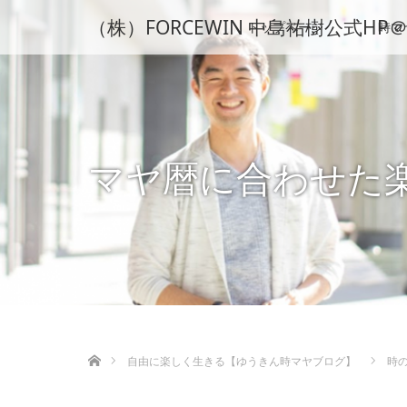
（株）FORCEWIN 中島祐樹公式
トップページ
時マ
マヤ暦に合わせた
ホーム
自由に楽しく生きる【ゆうきん時マヤブログ】
時