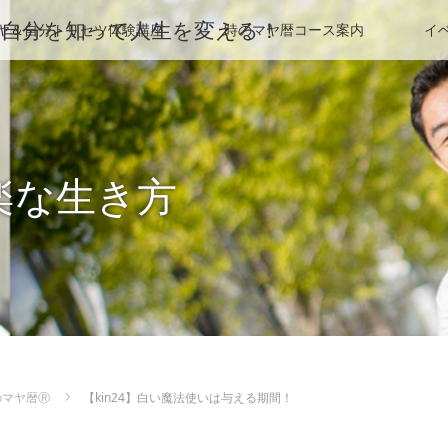
HP＠自分を知って人生を変える！
ヤ＆自分トリセツ体験講座
時のマヤ暦コース案内
イ
楽な生き方
のマヤ暦Ⓡ
【kin24】白い魔法使いは与える期間！