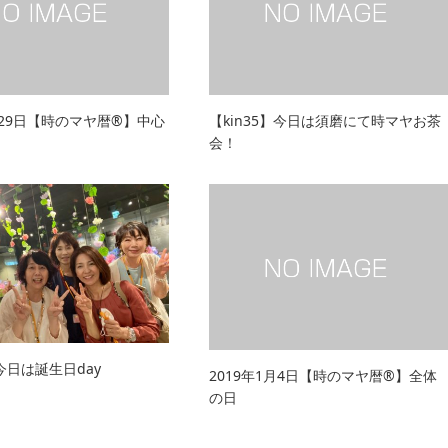
月29日【時のマヤ暦®︎】中心
【kin35】今日は須磨にて時マヤお茶
会！
】今日は誕生日day
2019年1月4日【時のマヤ暦®︎】全体
の日