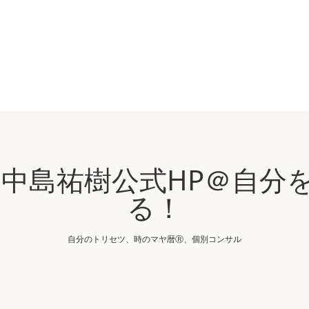
IN 中島祐樹公式HP＠自
る！
自分のトリセツ、時のマヤ暦Ⓡ、個別コンサル