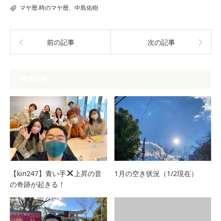
マヤ暦.時のマヤ暦、中島佑樹
前の記事
次の記事
関連記事
【kin247】青い手
上昇の音
1月の空き状況（1/2現在）
の奇跡が起きる！