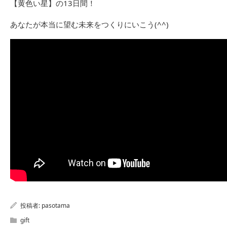
【黄色い星】の13日間！
あなたが本当に望む未来をつくりにいこう(^^)
投稿者:
pasotama
gift