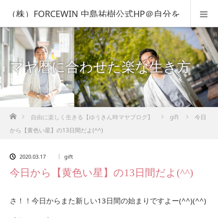
（株）FORCEWIN 中島祐樹公式HP＠自分を
知って人生を変える！
マヤ暦に合わせた楽な生き方
ホーム
自由に楽しく生きる【ゆうきん時マヤブログ】
gift
今日
から【黄色い星】の13日間だよ(^^)
2020.03.17
gift
今日から【黄色い星】の13日間だよ(^^)
さ！！今日からまた新しい13日間の始まりですよー(^^)(^^)