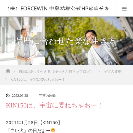
（株）FORCEWIN 中島祐樹公式HP＠自分を
知って人生を変える！
マヤ暦に合わせた楽な生き方
ホーム
自由に楽しく生きる【ゆうきん時マヤブログ】
宇宙の波動
KIN150は、宇宙に委ねちゃおー！
2022.01.28
宇宙の波動
KIN150は、宇宙に委ねちゃおー！
2021年1月28日【KIN150】
「白い犬」の日だよー