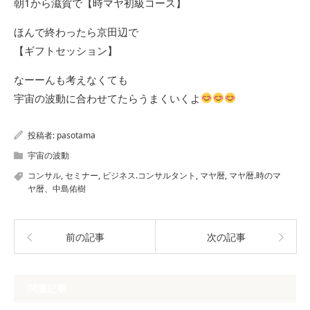
朝1から滋賀で【時マヤ初級コース】
ほんで終わったら京田辺で
【ギフトセッション】
なーーんも考えなくても
宇宙の波動に合わせてたらうまくいくよ
投稿者:
pasotama
宇宙の波動
コンサル
,
セミナー
,
ビジネス.コンサルタント
,
マヤ暦
,
マヤ暦.時のマ
ヤ暦、中島佑樹
前の記事
次の記事
関連記事