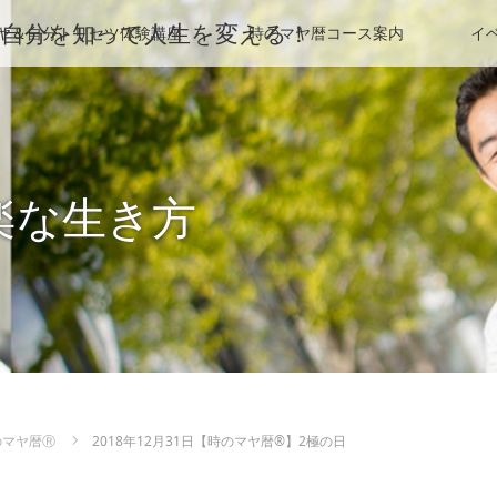
HP＠自分を知って人生を変える！
ヤ＆自分トリセツ体験講座
時のマヤ暦コース案内
イ
楽な生き方
のマヤ暦Ⓡ
2018年12月31日【時のマヤ暦®︎】2極の日