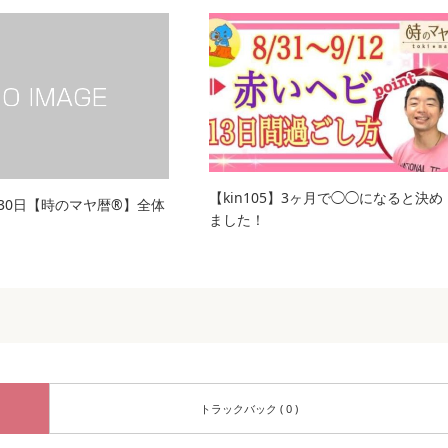
【kin105】3ヶ月で◯◯になると決め
月30日【時のマヤ暦®︎】全体
ました！
トラックバック ( 0 )