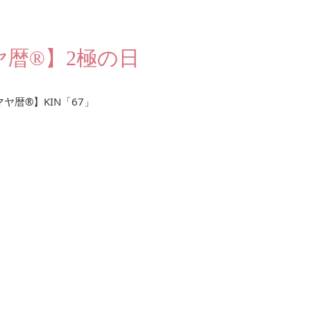
ヤ暦®︎】2極の日
暦®︎】KIN「67」