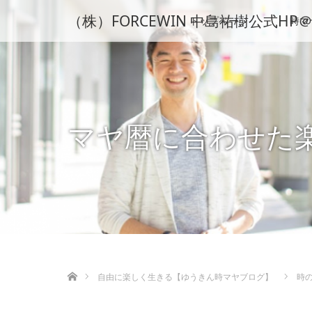
（株）FORCEWIN 中島祐樹公式
トップページ
時マ
マヤ暦に合わせた
ホーム
自由に楽しく生きる【ゆうきん時マヤブログ】
時