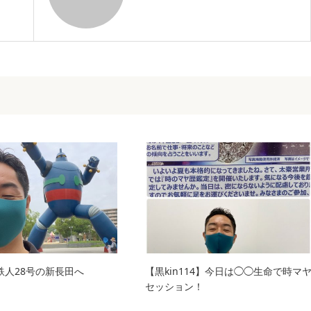
】鉄人28号の新長田へ
【黒kin114】今日は◯◯生命で時マ
セッション！