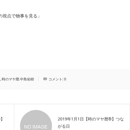
の視点で物事を見る」
,
時のマヤ暦.中島佑樹
コメント:
0
︎】
2019年1月1日【時のマヤ暦®︎】つな
がる日