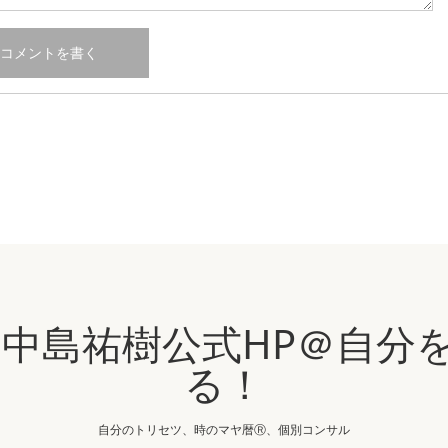
IN 中島祐樹公式HP＠自
る！
自分のトリセツ、時のマヤ暦Ⓡ、個別コンサル