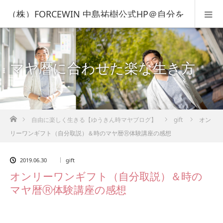
（株）FORCEWIN 中島祐樹公式HP＠自分を
知って人生を変える！
マヤ暦に合わせた楽な生き方
ホーム
自由に楽しく生きる【ゆうきん時マヤブログ】
gift
オン
リーワンギフト（自分取説）＆時のマヤ暦Ⓡ体験講座の感想
2019.06.30
gift
オンリーワンギフト（自分取説）＆時の
マヤ暦Ⓡ体験講座の感想